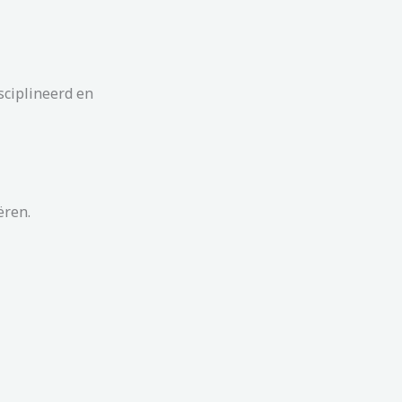
isciplineerd en
ëren.